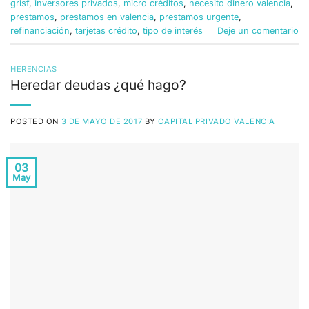
grisf
,
inversores privados
,
micro créditos
,
necesito dinero valencia
,
prestamos
,
prestamos en valencia
,
prestamos urgente
,
refinanciación
,
tarjetas crédito
,
tipo de interés
Deje un comentario
HERENCIAS
Heredar deudas ¿qué hago?
POSTED ON
3 DE MAYO DE 2017
BY
CAPITAL PRIVADO VALENCIA
03
May