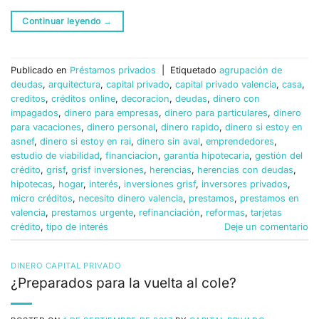
Continuar leyendo
→
Publicado en
Préstamos privados
|
Etiquetado
agrupación de
deudas
,
arquitectura
,
capital privado
,
capital privado valencia
,
casa
,
creditos
,
créditos online
,
decoracion
,
deudas
,
dinero con
impagados
,
dinero para empresas
,
dinero para particulares
,
dinero
para vacaciones
,
dinero personal
,
dinero rapido
,
dinero si estoy en
asnef
,
dinero si estoy en rai
,
dinero sin aval
,
emprendedores
,
estudio de viabilidad
,
financiacion
,
garantía hipotecaria
,
gestión del
crédito
,
grisf
,
grisf inversiones
,
herencias
,
herencias con deudas
,
hipotecas
,
hogar
,
interés
,
inversiones grisf
,
inversores privados
,
micro créditos
,
necesito dinero valencia
,
prestamos
,
prestamos en
valencia
,
prestamos urgente
,
refinanciación
,
reformas
,
tarjetas
crédito
,
tipo de interés
Deje un comentario
DINERO CAPITAL PRIVADO
¿Preparados para la vuelta al cole?