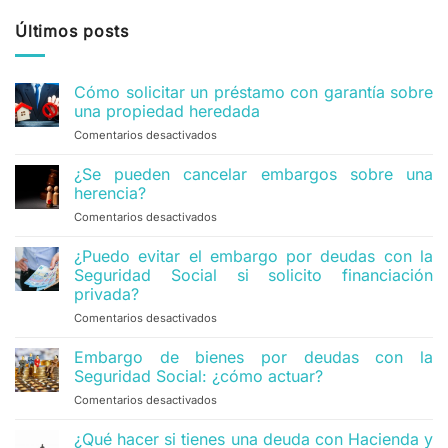
Últimos posts
Cómo solicitar un préstamo con garantía sobre
una propiedad heredada
Comentarios desactivados
en
Cómo
solicitar
¿Se pueden cancelar embargos sobre una
un
herencia?
préstamo
Comentarios desactivados
en
con
¿Se
garantía
pueden
¿Puedo evitar el embargo por deudas con la
sobre
cancelar
una
Seguridad Social si solicito financiación
embargos
propiedad
privada?
sobre
heredada
Comentarios desactivados
en
una
¿Puedo
herencia?
evitar
Embargo de bienes por deudas con la
el
Seguridad Social: ¿cómo actuar?
embargo
Comentarios desactivados
en
por
Embargo
deudas
de
¿Qué hacer si tienes una deuda con Hacienda y
con