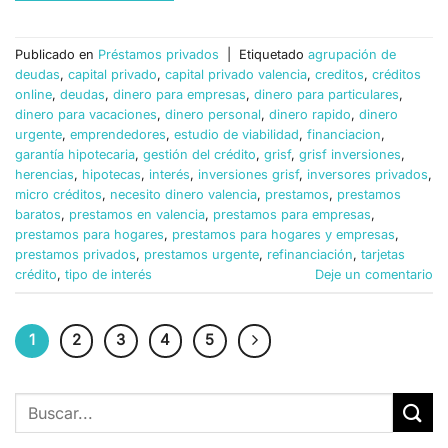
Publicado en
Préstamos privados
|
Etiquetado
agrupación de
deudas
,
capital privado
,
capital privado valencia
,
creditos
,
créditos
online
,
deudas
,
dinero para empresas
,
dinero para particulares
,
dinero para vacaciones
,
dinero personal
,
dinero rapido
,
dinero
urgente
,
emprendedores
,
estudio de viabilidad
,
financiacion
,
garantía hipotecaria
,
gestión del crédito
,
grisf
,
grisf inversiones
,
herencias
,
hipotecas
,
interés
,
inversiones grisf
,
inversores privados
,
micro créditos
,
necesito dinero valencia
,
prestamos
,
prestamos
baratos
,
prestamos en valencia
,
prestamos para empresas
,
prestamos para hogares
,
prestamos para hogares y empresas
,
prestamos privados
,
prestamos urgente
,
refinanciación
,
tarjetas
crédito
,
tipo de interés
Deje un comentario
1
2
3
4
5