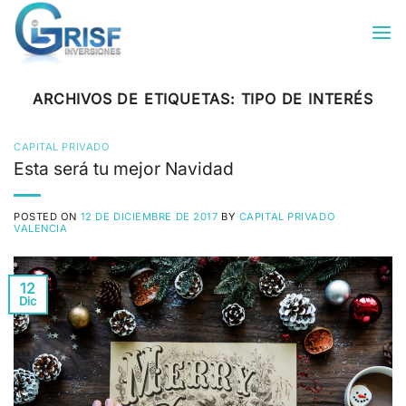
Saltar
al
contenido
ARCHIVOS DE ETIQUETAS:
TIPO DE INTERÉS
CAPITAL PRIVADO
Esta será tu mejor Navidad
POSTED ON
12 DE DICIEMBRE DE 2017
BY
CAPITAL PRIVADO
VALENCIA
12
Dic