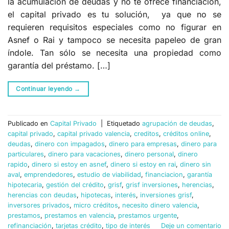
la acumulación de deudas y no te ofrece financiación,
el capital privado es tu solución, ya que no se
requieren requisitos especiales como no figurar en
Asnef o Rai y tampoco se necesita papeleo de gran
índole. Tan sólo se necesita una propiedad como
garantía del préstamo. […]
Continuar leyendo
→
Publicado en
Capital Privado
|
Etiquetado
agrupación de deudas
,
capital privado
,
capital privado valencia
,
creditos
,
créditos online
,
deudas
,
dinero con impagados
,
dinero para empresas
,
dinero para
particulares
,
dinero para vacaciones
,
dinero personal
,
dinero
rapido
,
dinero si estoy en asnef
,
dinero si estoy en rai
,
dinero sin
aval
,
emprendedores
,
estudio de viabilidad
,
financiacion
,
garantía
hipotecaria
,
gestión del crédito
,
grisf
,
grisf inversiones
,
herencias
,
herencias con deudas
,
hipotecas
,
interés
,
inversiones grisf
,
inversores privados
,
micro créditos
,
necesito dinero valencia
,
prestamos
,
prestamos en valencia
,
prestamos urgente
,
refinanciación
,
tarjetas crédito
,
tipo de interés
Deje un comentario