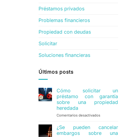
Préstamos privados
Problemas financieros
Propiedad con deudas
Solicitar
Soluciones financieras
Últimos posts
Cómo solicitar un
préstamo con garantía
sobre una propiedad
heredada
Comentarios desactivados
en
Cómo
solicitar
¿Se pueden cancelar
un
embargos sobre una
préstamo