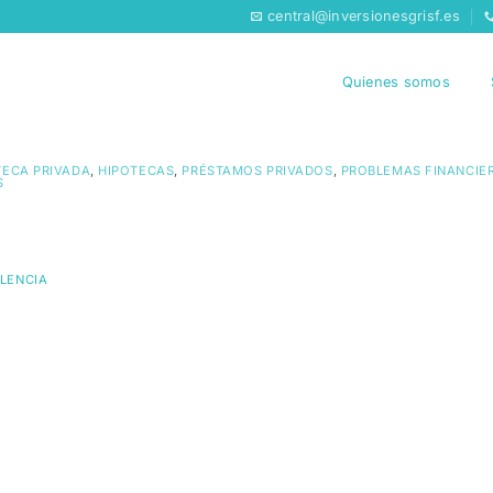
central@inversionesgrisf.es
Quienes somos
TECA PRIVADA
,
HIPOTECAS
,
PRÉSTAMOS PRIVADOS
,
PROBLEMAS FINANCIE
S
ALENCIA