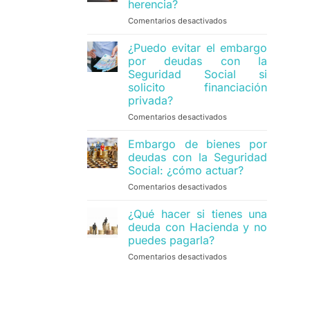
herencia?
con
Comentarios desactivados
en
garantía
¿Se
sobre
pueden
una
¿Puedo evitar el embargo
cancelar
propiedad
por deudas con la
embargos
heredada
Seguridad Social si
sobre
solicito financiación
una
privada?
herencia?
Comentarios desactivados
en
¿Puedo
evitar
Embargo de bienes por
el
deudas con la Seguridad
embargo
Social: ¿cómo actuar?
por
Comentarios desactivados
en
deudas
Embargo
con
de
la
¿Qué hacer si tienes una
bienes
Seguridad
deuda con Hacienda y no
por
Social
puedes pagarla?
deudas
si
Comentarios desactivados
en
con
solicito
¿Qué
la
financiación
hacer
Seguridad
privada?
si
Social:
tienes
¿cómo