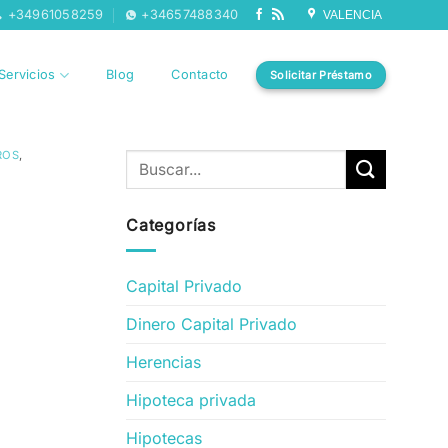
+34961058259
+34657488340
VALENCIA
Servicios
Blog
Contacto
Solicitar Préstamo
ROS
,
Categorías
Capital Privado
Dinero Capital Privado
Herencias
Hipoteca privada
Hipotecas