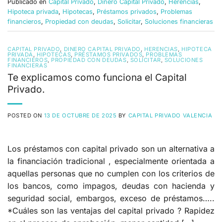
Publicado en
Capital Privado
,
Dinero Capital Privado
,
Herencias
,
Hipoteca privada
,
Hipotecas
,
Préstamos privados
,
Problemas
financieros
,
Propiedad con deudas
,
Solicitar
,
Soluciones financieras
CAPITAL PRIVADO
,
DINERO CAPITAL PRIVADO
,
HERENCIAS
,
HIPOTECA
PRIVADA
,
HIPOTECAS
,
PRÉSTAMOS PRIVADOS
,
PROBLEMAS
FINANCIEROS
,
PROPIEDAD CON DEUDAS
,
SOLICITAR
,
SOLUCIONES
FINANCIERAS
Te explicamos como funciona el Capital
Privado.
POSTED ON
13 DE OCTUBRE DE 2025
BY
CAPITAL PRIVADO VALENCIA
Los préstamos con capital privado son un alternativa a
la financiación tradicional , especialmente orientada a
aquellas personas que no cumplen con los criterios de
los bancos, como impagos, deudas con hacienda y
seguridad social, embargos, exceso de préstamos…..
*Cuáles son las ventajas del capital privado ? Rapidez