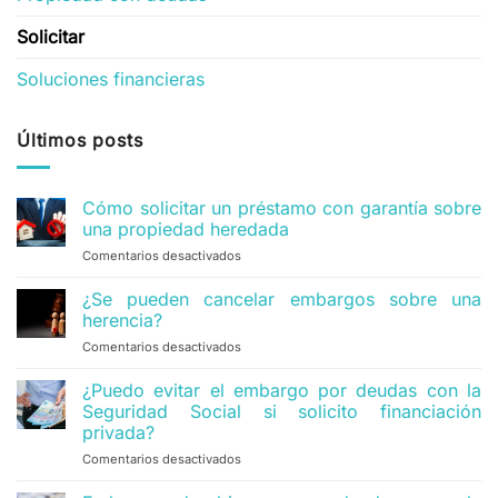
Solicitar
Soluciones financieras
Últimos posts
Cómo solicitar un préstamo con garantía sobre
una propiedad heredada
Comentarios desactivados
en
Cómo
solicitar
¿Se pueden cancelar embargos sobre una
un
herencia?
préstamo
Comentarios desactivados
en
con
¿Se
garantía
pueden
¿Puedo evitar el embargo por deudas con la
sobre
cancelar
una
Seguridad Social si solicito financiación
embargos
propiedad
privada?
sobre
heredada
Comentarios desactivados
en
una
¿Puedo
herencia?
evitar