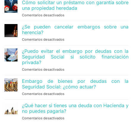
Cómo solicitar un préstamo con garantía sobre
una propiedad heredada
Comentarios desactivados
en
Cómo
solicitar
¿Se pueden cancelar embargos sobre una
un
herencia?
préstamo
Comentarios desactivados
en
con
¿Se
garantía
pueden
¿Puedo evitar el embargo por deudas con la
sobre
cancelar
una
Seguridad Social si solicito financiación
embargos
propiedad
privada?
sobre
heredada
Comentarios desactivados
en
una
¿Puedo
herencia?
evitar
Embargo de bienes por deudas con la
el
Seguridad Social: ¿cómo actuar?
embargo
Comentarios desactivados
en
por
Embargo
deudas
de
¿Qué hacer si tienes una deuda con Hacienda y
con
bienes
la
no puedes pagarla?
por
Seguridad
Comentarios desactivados
en
deudas
Social
¿Qué
con
si
hacer
la
solicito