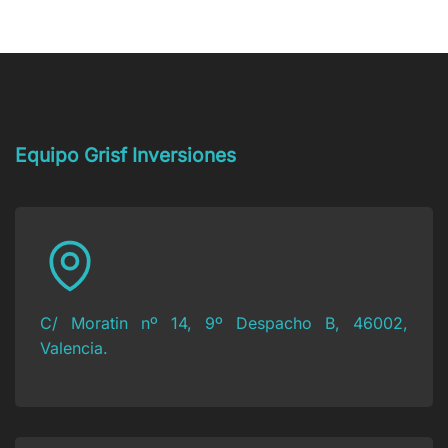
si
Seguridad
financiación
tienes
Social:
privada?
una
¿cómo
deuda
actuar?
con
Hacienda
y
no
puedes
Equipo Grisf Inversiones
pagarla?
C/ Moratin nº 14, 9º Despacho B, 46002,
Valencia.