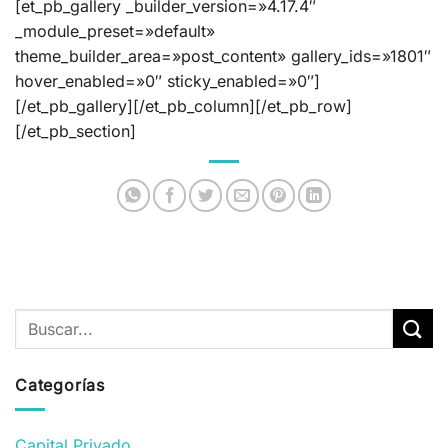
[et_pb_gallery _builder_version=»4.17.4″
_module_preset=»default»
theme_builder_area=»post_content» gallery_ids=»1801″
hover_enabled=»0″ sticky_enabled=»0″]
[/et_pb_gallery][/et_pb_column][/et_pb_row]
[/et_pb_section]
Categorías
Capital Privado