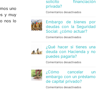
solicito financiación
una
privada?
herencia?
somos uno
Comentarios desactivados
en
es y muy
¿Puedo
no nos lo
evitar
Embargo de bienes por
el
deudas con la Seguridad
embargo
Social: ¿cómo actuar?
por
Comentarios desactivados
en
deudas
Embargo
con
de
la
¿Qué hacer si tienes una
bienes
Seguridad
deuda con Hacienda y no
por
Social
puedes pagarla?
deudas
si
Comentarios desactivados
en
con
solicito
¿Qué
la
financiación
hacer
Seguridad
¿Cómo cancelar un
privada?
si
Social:
embargo con un préstamo
tienes
¿cómo
de capital privado?
una
actuar?
Comentarios desactivados
en
deuda
¿Cómo
con
cancelar
Hacienda
un
y
embargo
no
con
puedes