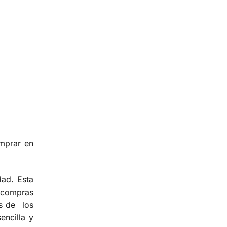
mprar en
dad. Esta
s compras
és de los
encilla y