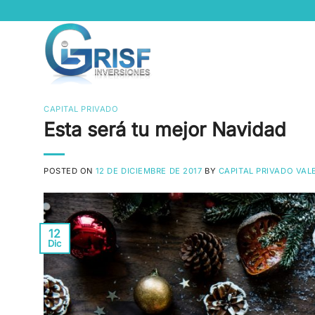
Saltar
al
contenido
CAPITAL PRIVADO
Esta será tu mejor Navidad
POSTED ON
12 DE DICIEMBRE DE 2017
BY
CAPITAL PRIVADO VAL
12
Dic