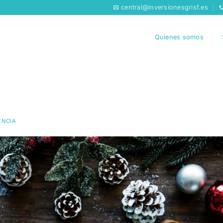
central@inversionesgrisf.es
Quienes somos
ENCIA