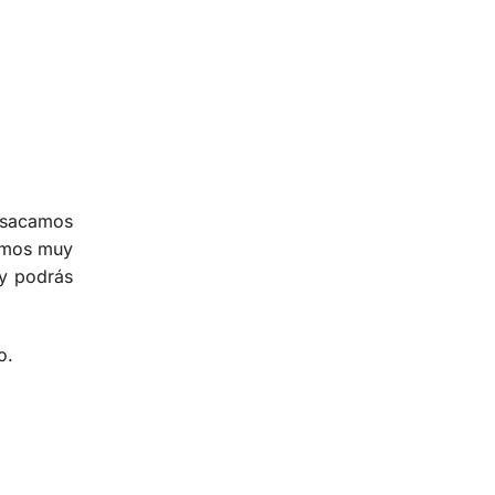
a sacamos
emos muy
 y podrás
o.