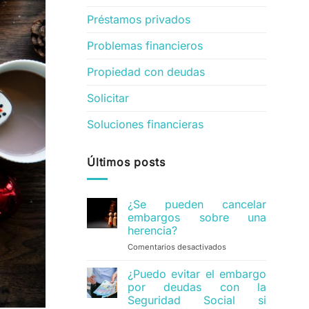
Préstamos privados
Problemas financieros
Propiedad con deudas
Solicitar
Soluciones financieras
Últimos posts
¿Se pueden cancelar
embargos sobre una
herencia?
Comentarios desactivados
en
¿Se
pueden
¿Puedo evitar el embargo
cancelar
por deudas con la
embargos
Seguridad Social si
sobre