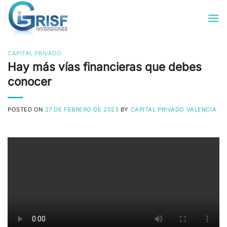
Saltar
al
contenido
CAPITAL PRIVADO
Hay más vías financieras que debes
conocer
POSTED ON
27 DE FEBRERO DE 2023
BY
CAPITAL PRIVADO VALENCIA