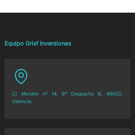
tienes
Social:
privada?
una
¿cómo
deuda
actuar?
con
Hacienda
y
no
puedes
Equipo Grisf Inversiones
pagarla?
C/ Moratin nº 14, 9º Despacho B, 46002,
Valencia.