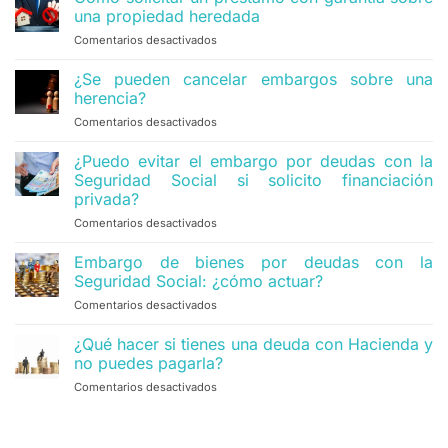
una propiedad heredada
Comentarios desactivados
en
Cómo
solicitar
¿Se pueden cancelar embargos sobre una
un
herencia?
préstamo
Comentarios desactivados
en
con
¿Se
garantía
pueden
¿Puedo evitar el embargo por deudas con la
sobre
cancelar
una
Seguridad Social si solicito financiación
embargos
propiedad
privada?
sobre
heredada
Comentarios desactivados
en
una
¿Puedo
herencia?
evitar
Embargo de bienes por deudas con la
el
Seguridad Social: ¿cómo actuar?
embargo
Comentarios desactivados
en
por
Embargo
deudas
de
¿Qué hacer si tienes una deuda con Hacienda y
con
bienes
la
no puedes pagarla?
por
Seguridad
Comentarios desactivados
en
deudas
Social
¿Qué
con
si
hacer
la
solicito
si
Seguridad
financiación