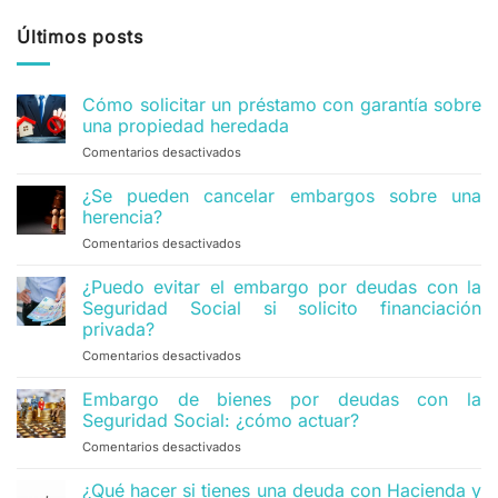
Últimos posts
Cómo solicitar un préstamo con garantía sobre
una propiedad heredada
Comentarios desactivados
en
Cómo
solicitar
¿Se pueden cancelar embargos sobre una
un
herencia?
préstamo
Comentarios desactivados
en
con
¿Se
garantía
pueden
¿Puedo evitar el embargo por deudas con la
sobre
cancelar
una
Seguridad Social si solicito financiación
embargos
propiedad
privada?
sobre
heredada
Comentarios desactivados
en
una
¿Puedo
herencia?
evitar
Embargo de bienes por deudas con la
el
Seguridad Social: ¿cómo actuar?
embargo
Comentarios desactivados
en
por
Embargo
deudas
de
¿Qué hacer si tienes una deuda con Hacienda y
con