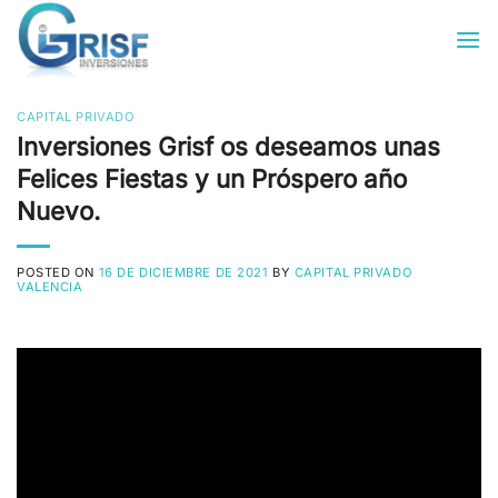
Saltar
al
contenido
CAPITAL PRIVADO
Inversiones Grisf os deseamos unas
Felices Fiestas y un Próspero año
Nuevo.
POSTED ON
16 DE DICIEMBRE DE 2021
BY
CAPITAL PRIVADO
VALENCIA