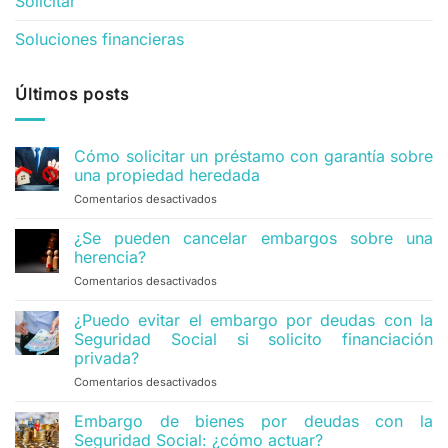
Solicitar
Soluciones financieras
Últimos posts
Cómo solicitar un préstamo con garantía sobre
una propiedad heredada
Comentarios desactivados
en
Cómo
solicitar
¿Se pueden cancelar embargos sobre una
un
herencia?
préstamo
Comentarios desactivados
en
con
¿Se
garantía
pueden
¿Puedo evitar el embargo por deudas con la
sobre
cancelar
una
Seguridad Social si solicito financiación
embargos
propiedad
privada?
sobre
heredada
Comentarios desactivados
en
una
¿Puedo
herencia?
evitar
Embargo de bienes por deudas con la
el
Seguridad Social: ¿cómo actuar?