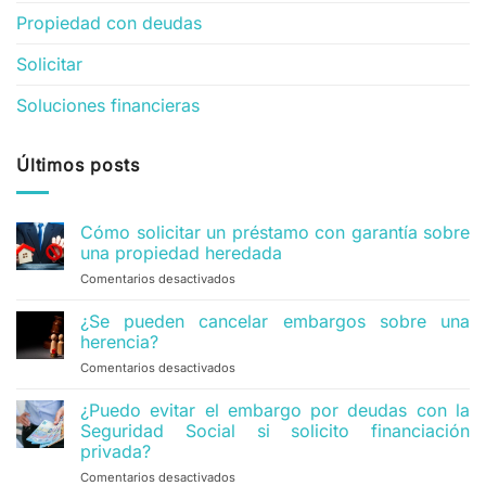
Propiedad con deudas
Solicitar
Soluciones financieras
Últimos posts
Cómo solicitar un préstamo con garantía sobre
una propiedad heredada
Comentarios desactivados
en
Cómo
solicitar
¿Se pueden cancelar embargos sobre una
un
herencia?
préstamo
Comentarios desactivados
en
con
¿Se
garantía
pueden
¿Puedo evitar el embargo por deudas con la
sobre
cancelar
una
Seguridad Social si solicito financiación
embargos
propiedad
privada?
sobre
heredada
Comentarios desactivados
en
una