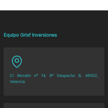
tienes
Social:
privada?
una
¿cómo
deuda
actuar?
con
Hacienda
y
no
puedes
Equipo Grisf Inversiones
pagarla?
C/ Moratin nº 14, 9º Despacho B, 46002,
Valencia.