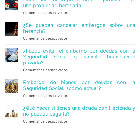
una propiedad heredada
Comentarios desactivados
en
Cómo
solicitar
¿Se pueden cancelar embargos sobre una
un
herencia?
préstamo
Comentarios desactivados
en
con
¿Se
garantía
pueden
¿Puedo evitar el embargo por deudas con la
sobre
cancelar
una
Seguridad Social si solicito financiación
embargos
propiedad
privada?
sobre
heredada
Comentarios desactivados
en
una
¿Puedo
herencia?
evitar
Embargo de bienes por deudas con la
el
Seguridad Social: ¿cómo actuar?
embargo
Comentarios desactivados
en
por
Embargo
deudas
de
¿Qué hacer si tienes una deuda con Hacienda y
con
bienes
la
no puedes pagarla?
por
Seguridad
Comentarios desactivados
en
deudas
Social
¿Qué
con
si
hacer
la
solicito
si
Seguridad
financiación