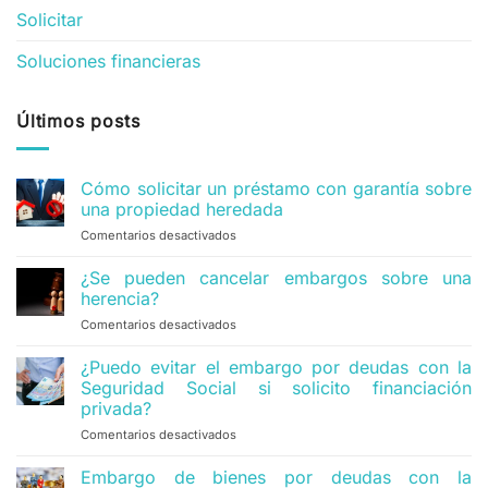
Solicitar
Soluciones financieras
Últimos posts
Cómo solicitar un préstamo con garantía sobre
una propiedad heredada
Comentarios desactivados
en
Cómo
solicitar
¿Se pueden cancelar embargos sobre una
un
herencia?
préstamo
Comentarios desactivados
en
con
¿Se
garantía
pueden
¿Puedo evitar el embargo por deudas con la
sobre
cancelar
una
Seguridad Social si solicito financiación
embargos
propiedad
privada?
sobre
heredada
Comentarios desactivados
en
una
¿Puedo
herencia?
evitar
Embargo de bienes por deudas con la