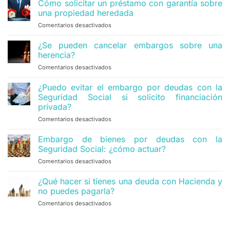
Cómo solicitar un préstamo con garantía sobre
una propiedad heredada
Comentarios desactivados
en
Cómo
solicitar
¿Se pueden cancelar embargos sobre una
un
herencia?
préstamo
Comentarios desactivados
en
con
¿Se
garantía
pueden
¿Puedo evitar el embargo por deudas con la
sobre
cancelar
una
Seguridad Social si solicito financiación
embargos
propiedad
privada?
sobre
heredada
Comentarios desactivados
en
una
¿Puedo
herencia?
evitar
Embargo de bienes por deudas con la
el
Seguridad Social: ¿cómo actuar?
embargo
Comentarios desactivados
en
por
Embargo
deudas
de
¿Qué hacer si tienes una deuda con Hacienda y
con
bienes
la
no puedes pagarla?
por
Seguridad
Comentarios desactivados
en
deudas
Social
¿Qué
con
si
hacer
la
solicito
si