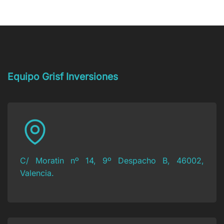
Seguridad
financiación
tienes
Social:
privada?
una
¿cómo
deuda
actuar?
con
Hacienda
y
no
puedes
Equipo Grisf Inversiones
pagarla?
C/ Moratin nº 14, 9º Despacho B, 46002,
Valencia.